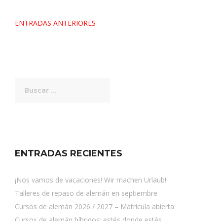
Navegación
ENTRADAS ANTERIORES
de
entradas
Buscar:
ENTRADAS RECIENTES
¡Nos vamos de vacaciones! Wir machen Urlaub!
Talleres de repaso de alemán en septiembre
Cursos de alemán 2026 / 2027 – Matrícula abierta
Cursos de alemán híbridos: estés donde estés